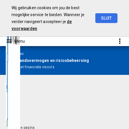
Wij gebruiken cookies om jou de best
mogelijke service te bieden. Wanneer je
SLUIT
verder navigeert accepteer je
de
Jaarverslag
2024
voorwaarden
Paragrafen
Weerstandsvermogen en risicobeheersing
Niet financiële risico's