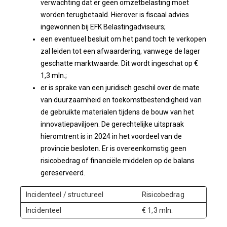
verwachting dat er geen omzetbelasting moet
worden terugbetaald. Hierover is fiscaal advies
ingewonnen bij EFK Belastingadviseurs;
een eventueel besluit om het pand toch te verkopen
zal leiden tot een afwaardering, vanwege de lager
geschatte marktwaarde. Dit wordt ingeschat op €
1,3 mln.;
er is sprake van een juridisch geschil over de mate
van duurzaamheid en toekomstbestendigheid van
de gebruikte materialen tijdens de bouw van het
innovatiepaviljoen. De gerechtelijke uitspraak
hieromtrent is in 2024 in het voordeel van de
provincie besloten. Er is overeenkomstig geen
risicobedrag of financiële middelen op de balans
gereserveerd.
Incidenteel / structureel
Risicobedrag
Incidenteel
€ 1,3 mln.