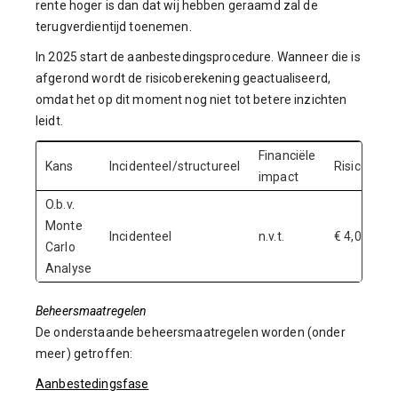
rente hoger is dan dat wij hebben geraamd zal de
terugverdientijd toenemen.
In 2025 start de aanbestedingsprocedure. Wanneer die is
afgerond wordt de risicoberekening geactualiseerd,
omdat het op dit moment nog niet tot betere inzichten
leidt.
Financiële
Kans
Incidenteel/structureel
Risicobedr
impact
O.b.v.
Monte
Incidenteel
n.v.t.
€ 4,0 mln.
Carlo
Analyse
Beheersmaatregelen
De onderstaande beheersmaatregelen worden (onder
meer) getroffen:
Aanbestedingsfase