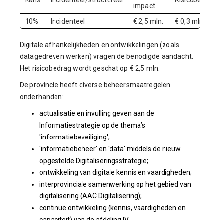
Kans
Incidenteel/structureel
Risicobedrag
impact
10%
Incidenteel
€ 2,5 mln.
€ 0,3 mln.
Digitale afhankelijkheden en ontwikkelingen (zoals
datagedreven werken) vragen de benodigde aandacht.
Het risicobedrag wordt geschat op € 2,5 mln.
De provincie heeft diverse beheersmaatregelen
onderhanden:
actualisatie en invulling geven aan de
Informatiestrategie op de thema’s
'informatiebeveiliging',
'informatiebeheer' en 'data' middels de nieuw
opgestelde Digitaliseringsstrategie;
ontwikkeling van digitale kennis en vaardigheden;
interprovinciale samenwerking op het gebied van
digitalisering (AAC Digitalisering);
continue ontwikkeling (kennis, vaardigheden en
capaciteit) van de afdeling IV.